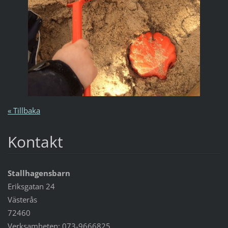
« Tillbaka
Kontakt
Stallhagensbarn
Eriksgatan 24
Västerås
72460
Verksamheten: 073-9666825