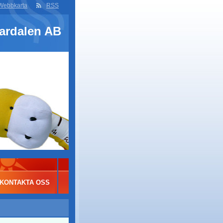
Webbkarta
RSS
lardalen AB
KONTAKTA OSS