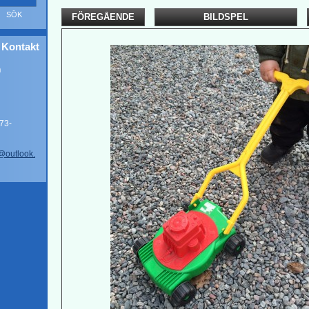
FÖREGÅENDE
BILDSPEL
Kontakt
n
73-
n@
outlook.