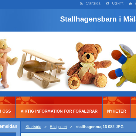
Startsida
Utskrift
Stallhagensbarn i Mä
M OSS
VIKTIG INFORMATION FÖR FÖRÄLDRAR
NYHETER
hemsidan
Startsida
>
Bildgalleri
>
stallhagenmaj16 082.JPG