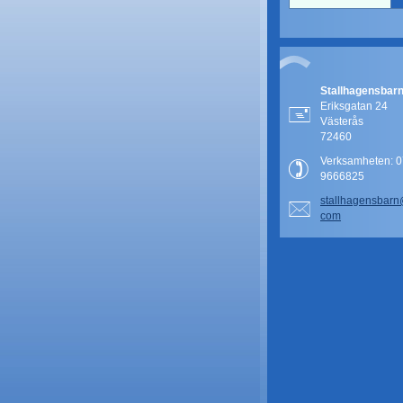
Stallhagensbar
Eriksgatan 24
Västerås
72460
Verksamheten: 0
9666825
stallhag
ensbar
com