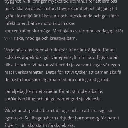
trygghet. Vi tillbringar mycket tid utomhus för att lära oss
hur vi ska vårda vår natur. Uteverksamhet och tillgång till
´grön´ lekmiljö är hälsosamt och utvecklande och ger färre
infektioner, bättre motorik och ökad
koncentrationsförmåga. Med hjälp av utomhuspedagogik får
vi - Friska, modiga och kreativa barn.
Varje höst använder vi frukt/bär från vår trädgård för att
koka tex äppelmos, gör vår egen sylt mm naturligtvis utan
tillsatt socker. Vi bakar vårt bröd själva samt lagar vår egen
mat i verksamheten. Detta för att vi tycker att barnen ska få
de bästa förutsättningarna med bra näringsriktig mat.
Familjedaghemmet arbetar för att stimulera barns
språkutveckling och att ge barnet god självkänsla.
Viktigt är att ge alla barn tid, lugn och ro att lära sig i sin
egen takt. Stallhagensbarn erbjuder barnomsorg för barn i
ålder 1 - till skolstart i förskoleklass.