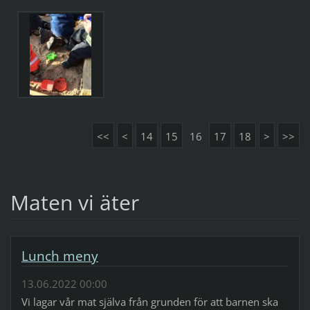
<<
<
14
15
16
17
18
>
>>
Maten vi äter
Lunch meny
13.06.2022 00:00
Vi lagar vår mat själva från grunden för att barnen ska